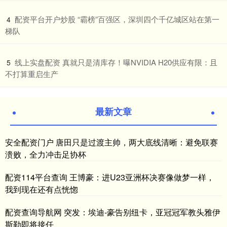
​配资平台开户炒股 “霸榜”百强区，深圳四个千亿城区站在第一
4
梯队
​线上实盘配资 真就只是清库存！曝NVIDIA H20供应有限：且
5
不打算重启生产
最新文章
安全配资门户 唐田只是过渡主帅，两大底线清晰：避免联赛
溃败，全力冲击足协杯
配资114平台查询 王博豪：进U23亚洲杯决赛像做梦一样，
我到现在还有点恍惚
配资查询导航网 突发：埃迪-豪告别纽卡，亚冠冠军教头雅伊
斯勒即将接任