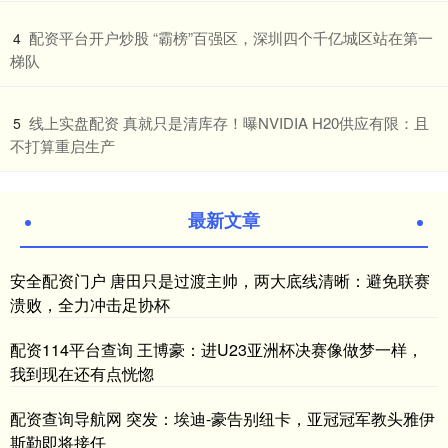
​配资平台开户炒股 “霸榜”百强区，深圳四个千亿城区站在第一
4
梯队
​线上实盘配资 真就只是清库存！曝NVIDIA H20供应有限：且
5
不打算重启生产
最新文章
安全配资门户 唐田只是过渡主帅，两大底线清晰：避免联赛
溃败，全力冲击足协杯
配资114平台查询 王博豪：进U23亚洲杯决赛像做梦一样，
我到现在还有点恍惚
配资查询导航网 突发：埃迪-豪告别纽卡，亚冠冠军教头雅伊
斯勒即将接任